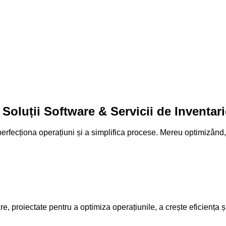
:
Soluții Software
&
Servicii de Inventari
a perfecționa operațiuni și a simplifica procese. Mereu optimizân
are, proiectate pentru a optimiza operațiunile, a crește eficiența