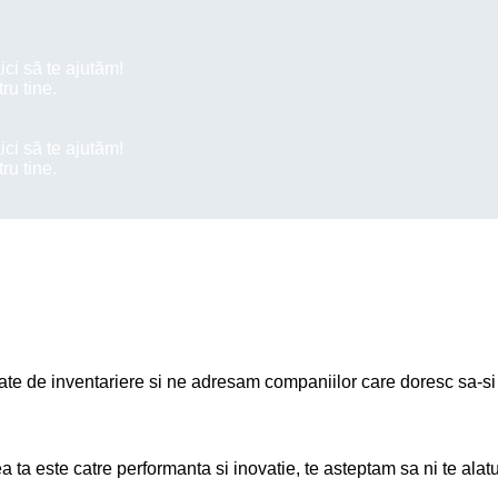
ici să te ajutăm!
t terminale mobile, scannere coduri de bare sau RFID, imprima
ru tine.
ici să te ajutăm!
ici să te ajutăm!
ru tine.
ru tine.
 antene RFID impreuna cu solutia software aferenta sau separat.
izate de inventariere si ne adresam companiilor care doresc sa-si 
ea ta este catre performanta si inovatie, te asteptam sa ni te al