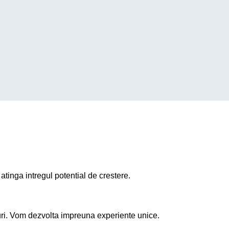
nte coduri de bare sau RFID.
atinga intregul potential de crestere.
aturi. Vom dezvolta impreuna experiente unice.