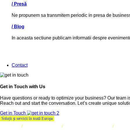
/
Presă
Ne propunem sa transmitem periodic in presa de business i
/
Blog
In aceasta sectiune publicam informatii despre evenimente o
Contact
Get in Touch with Us
Have questions or ready to optimize your business? Our team is
Reach out and start the conversation. Let’s create unique soluti
Get in Touch
Soluții și servicii în toată Europa
Tehnologie
/
Inventariere stocuri
/
Inventariere mijloace fixe
/
AI