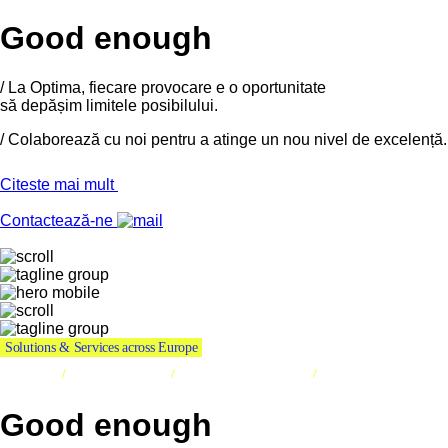
Good enough
/
La Optima, fiecare provocare e o oportunitate
să depășim limitele posibilului.
/
Colaborează cu noi pentru a atinge un nou nivel de excelență.
Citeste mai mult
Contactează-ne
Solutions & Services across Europe
Tehnologie
/
Inventariere stocuri
/
Inventariere mijloace fixe
/
AI
Good enough